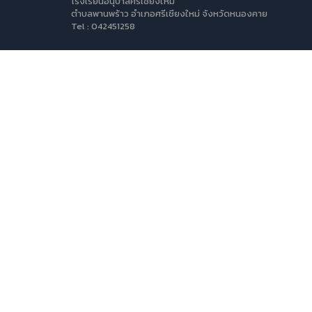
โรงเรียนอนุบาลศรีเชียงใหม่
ตำบลพานพร้าว อำเภอศรีเชียงใหม่ จังหวัดหนองคาย
Tel : 042451258